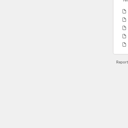
Repor