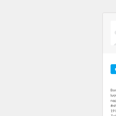
Bon
lượ
nạp
#nh
19 
Tel