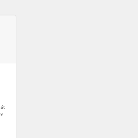
hất
ng