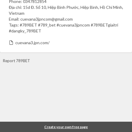
Phone: 0347812854
Địa chỉ: 15d Đ. Số 10, Hiệp Bình Phước, Hiệp Bình, Hồ Chí Minh,
Vietnam
Email: cuevana3jpncom@gmail.com
Tags: #789BET #789_bet #cuevana3jpncom #789BETgiaitri
#dangky_789BET
cuevana3.jpn.com/
Report 789BET
Create your own free page