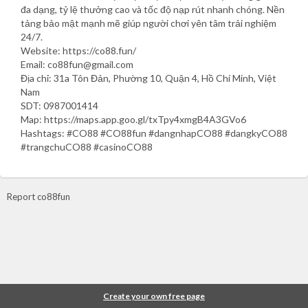
đa dạng, tỷ lệ thưởng cao và tốc độ nạp rút nhanh chóng. Nền
tảng bảo mật mạnh mẽ giúp người chơi yên tâm trải nghiệm
24/7.
Website: https://co88.fun/
Email: co88fun@gmail.com
Địa chỉ: 31a Tôn Đản, Phường 10, Quận 4, Hồ Chí Minh, Việt
Nam
SDT: 0987001414
Map: https://maps.app.goo.gl/txTpy4xmgB4A3GVo6
Hashtags: #CO88 #CO88fun #dangnhapCO88 #dangkyCO88
#trangchuCO88 #casinoCO88
Report co88fun
Create your own free page