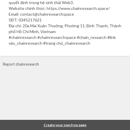
quyết định trong hệ sinh thái Web3.
Website chính thức: https://www.chainresearch.space/
Email: contact@chainresearchspace
SĐT: 0345217621
Địa chỉ: 20a Mai Xuân Thưởng, Phường 11, Bình Thạnh, Thành
phố Hồ Chí Minh, Vietnam
#chainresearch #chainresearchspace #chain_research #link
vào_chainresearch #trang chủ_chainresearch
Report chainresearch
Create your own free page