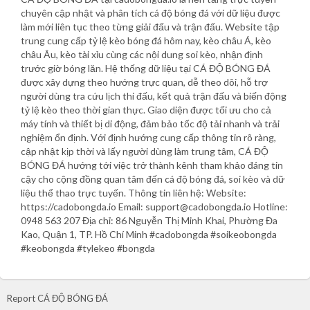
chuyên cập nhật và phân tích cá độ bóng đá với dữ liệu được
làm mới liên tục theo từng giải đấu và trận đấu. Website tập
trung cung cấp tỷ lệ kèo bóng đá hôm nay, kèo châu Á, kèo
châu Âu, kèo tài xỉu cùng các nội dung soi kèo, nhận định
trước giờ bóng lăn. Hệ thống dữ liệu tại CÁ ĐỘ BÓNG ĐÁ
được xây dựng theo hướng trực quan, dễ theo dõi, hỗ trợ
người dùng tra cứu lịch thi đấu, kết quả trận đấu và biến động
tỷ lệ kèo theo thời gian thực. Giao diện được tối ưu cho cả
máy tính và thiết bị di động, đảm bảo tốc độ tải nhanh và trải
nghiệm ổn định. Với định hướng cung cấp thông tin rõ ràng,
cập nhật kịp thời và lấy người dùng làm trung tâm, CÁ ĐỘ
BÓNG ĐÁ hướng tới việc trở thành kênh tham khảo đáng tin
cậy cho cộng đồng quan tâm đến cá độ bóng đá, soi kèo và dữ
liệu thể thao trực tuyến. Thông tin liên hệ: Website:
https://cadobongda.io Email: support@cadobongda.io Hotline:
0948 563 207 Địa chỉ: 86 Nguyễn Thị Minh Khai, Phường Đa
Kao, Quận 1, TP. Hồ Chí Minh #cadobongda #soikeobongda
#keobongda #tylekeo #bongda
Report CÁ ĐỘ BÓNG ĐÁ