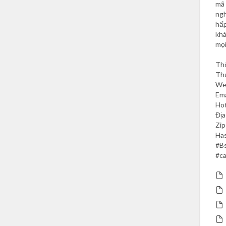
mã 
ngh
hấp
khá
mọi
Thô
Thư
Web
Ema
Hot
Địa
Zi
Ha
#Bs
#c