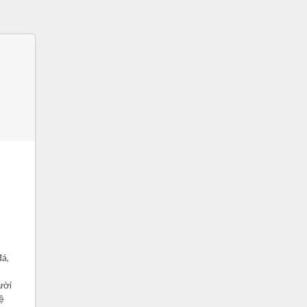
đá,
ười
ệ