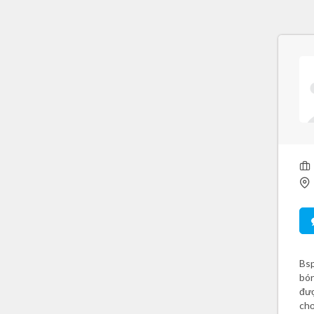
Bsp
bón
đượ
chơ