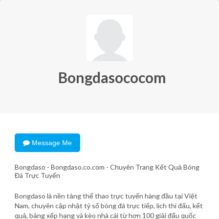
Bongdasococom
Message Me
Bongdaso - Bongdaso.co.com - Chuyên Trang Kết Quả Bóng
Đá Trực Tuyến
Bongdaso là nền tảng thể thao trực tuyến hàng đầu tại Việt
Nam, chuyên cập nhật tỷ số bóng đá trực tiếp, lịch thi đấu, kết
quả, bảng xếp hạng và kèo nhà cái từ hơn 100 giải đấu quốc