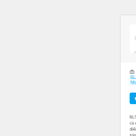
BL
Nh
BL5
cá 
điể
trì