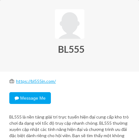
BL555
https://bl555in.com/
Message Me
BL555 là nền tảng giải trí trực tuyến hiện đại cung cấp kho trò
chơi đa dạng với tốc độ truy cập nhanh chóng. BL555 thường
xuyên cập nhật các tính năng hiện đại và chương trình ưu đãi
đặc biệt dành riêng cho hội viên. Bạn sẽ tìm thấy một không