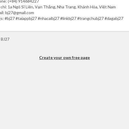
one: (+84) 914684227
 chỉ: 1a Ngô Sĩ Liên, Vạn Thắng, Nha Trang, Khánh Hòa, Việt Nam
il: bj27@gmail.com
s: #bj27 #taiappbj27 #nhacaibj27 #linkbj27 #trangchubj27 #dagabj27
 BJ27
Create your own free page