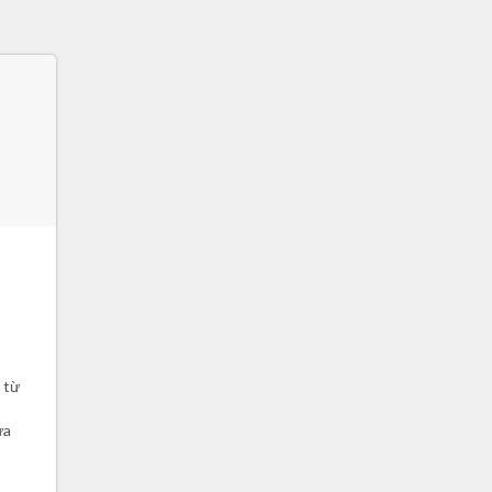
 từ
ựa