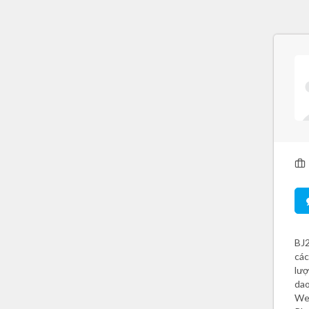
BJ2
các
lượ
dao
Web