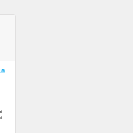
n88
ới
ot