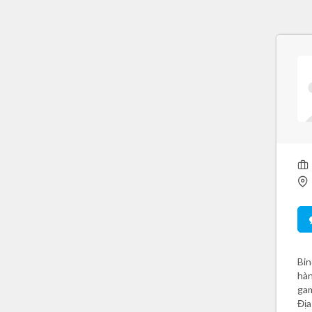
Bin
hàn
gam
Địa