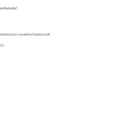
deollamada?
/atencion-usuarios/teams/call
 UG