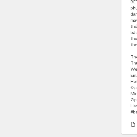
BET
phú
dạn
máy
thố
bảo
thư
the
Thô
Th
Web
Ema
Hot
Địa
Min
Zi
Ha
#b