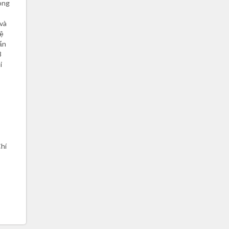
hong
 và
Hệ
ẩn
8
i
hí