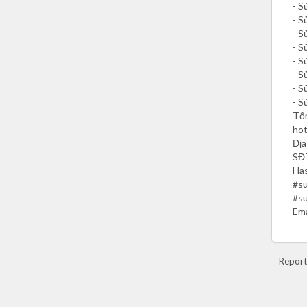
- S
- S
- S
- S
- S
- S
- S
- S
Tổn
hot
Địa
SĐ
Has
#su
#su
Ema
Report