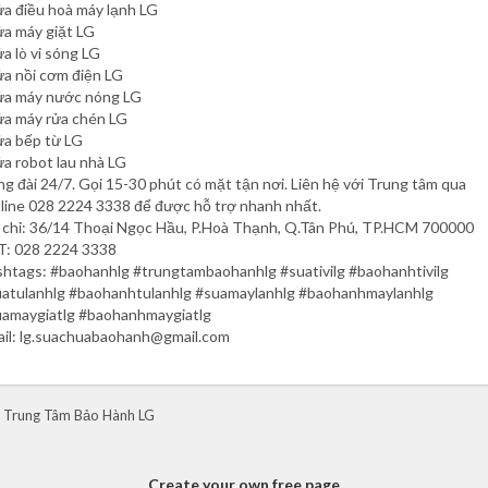
ửa điều hoà máy lạnh LG
ửa máy giặt LG
ửa lò vi sóng LG
ửa nồi cơm điện LG
ửa máy nước nóng LG
ửa máy rửa chén LG
ửa bếp từ LG
ửa robot lau nhà LG
g đài 24/7. Gọi 15-30 phút có mặt tận nơi. Liên hệ với Trung tâm qua
line 028 2224 3338 để được hỗ trợ nhanh nhất.
 chỉ: 36/14 Thoại Ngọc Hầu, P.Hoà Thạnh, Q.Tân Phú, TP.HCM 700000
T: 028 2224 3338
htags: #baohanhlg #trungtambaohanhlg #suativilg #baohanhtivilg
atulanhlg #baohanhtulanhlg #suamaylanhlg #baohanhmaylanhlg
amaygiatlg #baohanhmaygiatlg
il: lg.suachuabaohanh@gmail.com
 Trung Tâm Bảo Hành LG
Create your own free page