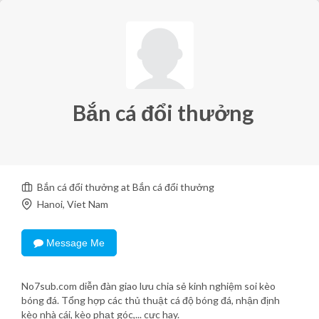
Bắn cá đổi thưởng
Bắn cá đổi thưởng at Bắn cá đổi thưởng
Hanoi, Viet Nam
Message Me
No7sub.com diễn đàn giao lưu chia sẻ kinh nghiệm soi kèo
bóng đá. Tổng hợp các thủ thuật cá độ bóng đá, nhận định
kèo nhà cái, kèo phạt góc,... cực hay.