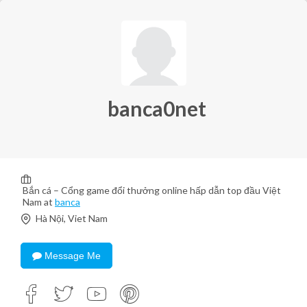
banca0net
Bắn cá – Cổng game đổi thưởng online hấp dẫn top đầu Việt
Nam at
banca
Hà Nội, Viet Nam
Message Me