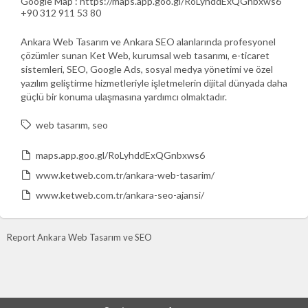
Google Map : https://maps.app.goo.gl/RoLyhddExQGnbxws6
+90 312 911 53 80
Ankara Web Tasarım ve Ankara SEO alanlarında profesyonel
çözümler sunan Ket Web, kurumsal web tasarımı, e-ticaret
sistemleri, SEO, Google Ads, sosyal medya yönetimi ve özel
yazılım geliştirme hizmetleriyle işletmelerin dijital dünyada daha
güçlü bir konuma ulaşmasına yardımcı olmaktadır.
web tasarım
seo
maps.app.goo.gl/RoLyhddExQGnbxws6
www.ketweb.com.tr/ankara-web-tasarim/
www.ketweb.com.tr/ankara-seo-ajansi/
Report Ankara Web Tasarım ve SEO