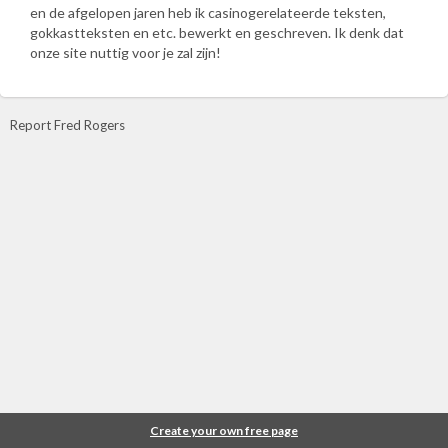
en de afgelopen jaren heb ik casinogerelateerde teksten,
gokkastteksten en etc. bewerkt en geschreven. Ik denk dat
onze site nuttig voor je zal zijn!
Report Fred Rogers
Create your own free page