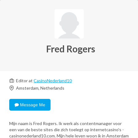
Fred Rogers
Editor at
CasinoNederland10
Amsterdam, Netherlands
Message Me
Mijn naam is Fred Rogers. Ik werk als contentmanager voor
een van de beste sites die zich toelegt op internetcasino's -
casinonederland10.com. Mijn hele leven woon ik in Amsterdam