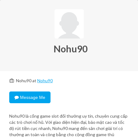
Nohu90
Nohu90 at
Nohu90
Message Me
Nohu90 là cổng game slot đổi thưởng uy tín, chuyên cung cấp
các trò chơi nổ hũ. Với giao diện hiện đại, bảo mật cao và tốc
độ rút tiền cực nhanh, Nohu90 mang đến sân chơi giải trí có
thưởng an toàn và công bằng cho cộng đồng game thủ