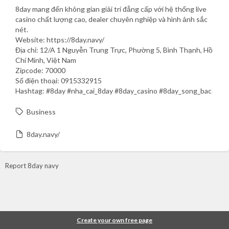
8day mang đến không gian giải trí đẳng cấp với hệ thống live
casino chất lượng cao, dealer chuyên nghiệp và hình ảnh sắc
nét.
Website: https://8day.navy/
Địa chỉ: 12/A 1 Nguyễn Trung Trực, Phường 5, Bình Thạnh, Hồ
Chí Minh, Việt Nam
Zipcode: 70000
Số điện thoại: 0915332915
Hashtag: #8day #nha_cai_8day #8day_casino #8day_song_bac
Business
8day.navy/
Report 8day navy
Create your own free page