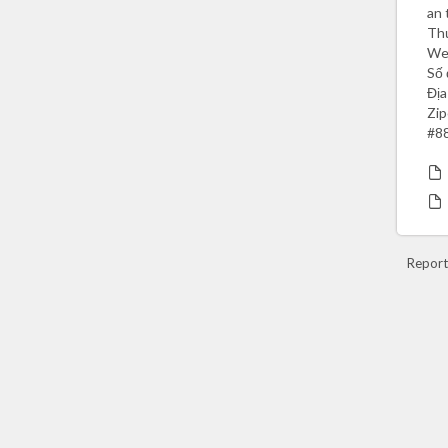
an 
Th
Web
Số 
Địa
Zi
#8
Repor