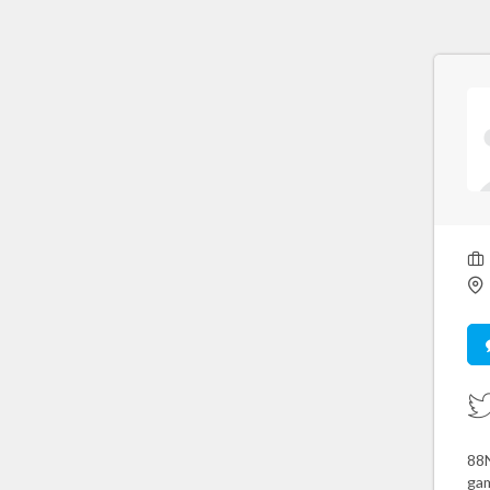
88N
gam