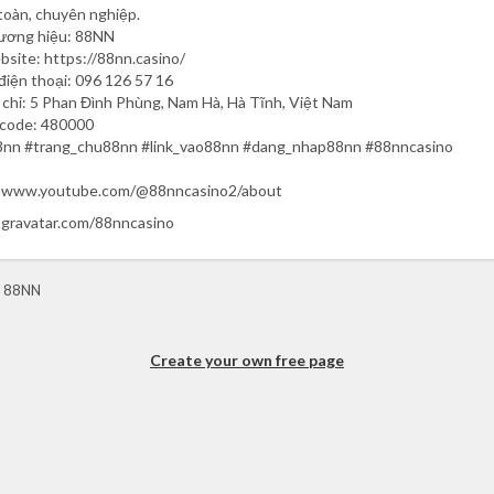
toàn, chuyên nghiệp.
ương hiệu: 88NN
site: https://88nn.casino/
điện thoại: 096 126 57 16
 chỉ: 5 Phan Đình Phùng, Nam Hà, Hà Tĩnh, Việt Nam
pcode: 480000
8nn #trang_chu88nn #link_vao88nn #dang_nhap88nn #88nncasino
www.youtube.com/@88nncasino2/about
gravatar.com/88nncasino
t 88NN
Create your own free page