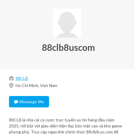
88clb8uscom
88CLB
Ho Chi Minh, Viet Nam
Message Me
88CLB là nhà cái cá cược trực tuyến uy tín hàng đầu năm
2025, nổi bật với giao diện hiện đại, bảo mật cao và kho game
phong phú. Truy cập ngay link chính thức 88clb8.us.com để