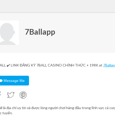
7Ballapp
ALL ✔️ LINK ĐĂNG KÝ 7BALL CASINO CHÍNH THỨC + 198K at
7Balla
Message Me
ll là địa chỉ uy tín và được lòng người chơi hàng đầu trong lĩnh vực cá cư
c tuyến.