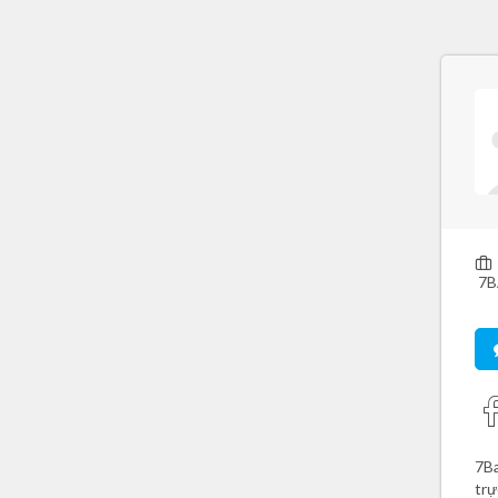
7B
7Ba
trự