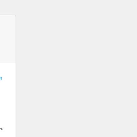
pp
ợc