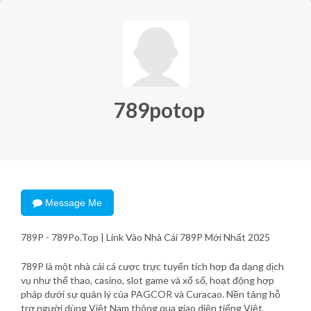
789potop
Message Me
789P - 789Po.Top | Link Vào Nhà Cái 789P Mới Nhất 2025
789P là một nhà cái cá cược trực tuyến tích hợp đa dạng dịch
vụ như thể thao, casino, slot game và xổ số, hoạt động hợp
pháp dưới sự quản lý của PAGCOR và Curacao. Nền tảng hỗ
trợ người dùng Việt Nam thông qua giao diện tiếng Việt,