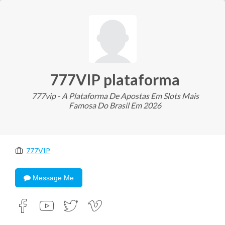
777VIP plataforma
777vip - A Plataforma De Apostas Em Slots Mais
Famosa Do Brasil Em 2026
777VIP
Message Me