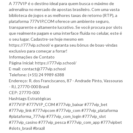
A 777VIP é o destino ideal para quem busca o máximo de
adrenalina no mercado de apostas brasileiro. Com uma vasta
biblioteca de jogos e as melhores taxas de retorno (RTP), a
plataforma 777VIP.COM oferece um ambiente seguro,
transparente e altamente lucrativo. Se você procura por slots
que realmente pagam e uma interface fluida no celular, este é
o seu lugar. Cadastre-se hoje mesmo em
https://777vip.school/ e garanta seu bônus de boas-vindas
exclusivo para começar a forrar!
Informações de Contato
Página Inicial: https://777vip.school/
E-mail: contact@777vip.school
Telefone: (+55) 24 9989 6388
Endereço: R. dos Franciscanos, 87 - Andrade Pinto, Vassouras
- RJ, 27770-000 Brasil
CEP: 27770-000
Hashtags Estratégicas
#777VIP #777VIP_COM #777vip_baixar #777vip_bet
#777vip_link #777vipcom #777vip_com #777vip_plataforma
#plataforma_777vip #777vip_com_login #777vip_slot
#777vip_casino #777vip_pesca #777vip_com_app #777vipbet
#slots_brasil #brazil