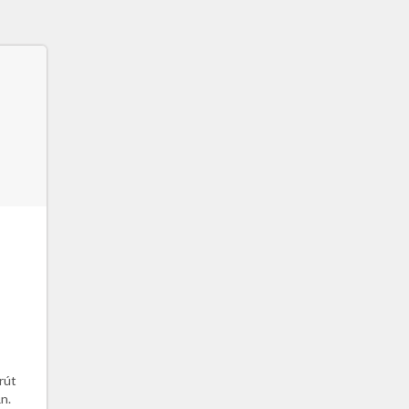
rút
n.