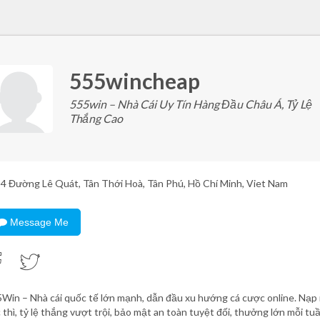
555wincheap
555win – Nhà Cái Uy Tín Hàng Đầu Châu Á, Tỷ Lệ
Thắng Cao
4 Đường Lê Quát, Tân Thới Hoà, Tân Phú, Hồ Chí Minh, Viet Nam
Message Me
Win – Nhà cái quốc tế lớn mạnh, dẫn đầu xu hướng cá cược online. Nạp 
 thì, tỷ lệ thắng vượt trội, bảo mật an toàn tuyệt đối, thưởng lớn mỗi tuầ