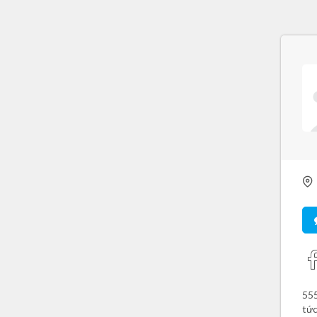
555
tức