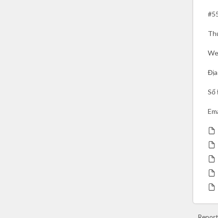
#5
Th
Web
Địa
Số 
Em
Report