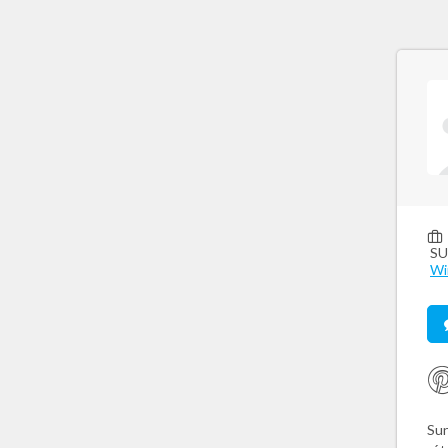
SU
Wi
Sun