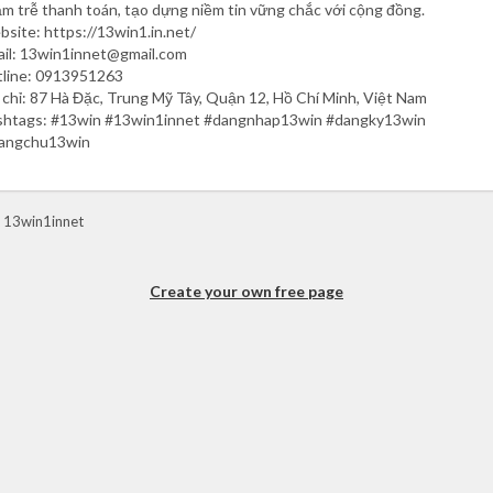
m trễ thanh toán, tạo dựng niềm tin vững chắc với cộng đồng.
site: https://13win1.in.net/
il: 13win1innet@gmail.com
line: 0913951263
 chỉ: 87 Hà Đặc, Trung Mỹ Tây, Quận 12, Hồ Chí Minh, Việt Nam
shtags: #13win #13win1innet #dangnhap13win #dangky13win
rangchu13win
 13win1innet
Create your own free page