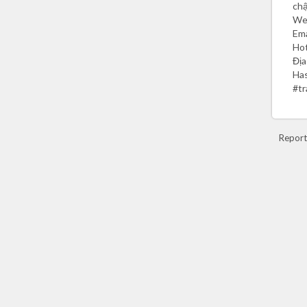
chậ
Web
Ema
Hot
Địa
Ha
#t
Report