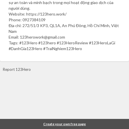
sự an toàn và minh bạch trong mọi hoạt động giao dịch của
người dùng.
Website: https://123hero.work/
Phone: 0927384109
Địa chỉ: 272/51/3 KP3, QL1A, An Phú Đông, Hồ Chí Minh, Việt
Nam
Email: 123herowork@gmail.com
Tags: #123Hero #123hero #123HeroReview #123HeroLaGi
#DanhGia123Hero #TraiNghiem123Hero
Report 123Hero
Create your own free page