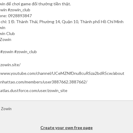
in để chơi game đổi thưởng tiền thật.
win #zowin_club
one: 0928893847
 chỉ: 1 Đ. Thành Thái, Phường 14, Quận 10, Thành phố Hồ Chí Minh
win
win Club
 Zowin
#zowin #zowin_club
zowin.site/
www.youtube.com/channel/UCeMZNfDnu8cuRSza2bdR5cw/about
nhattao.com/members/user3887662.3887662/
atlas.dustforce.com/user/zowin_site
 Zowin
Create your own free page