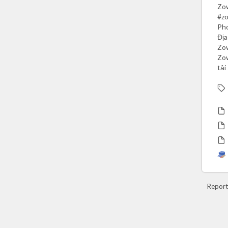
Zow
#zo
Ph
Địa
Zo
Zo
tải
Report